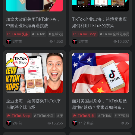
加拿大政府关闭TikTok业务，
TikTok企业出海：跨境卖家应
中国企业出海再遇挑战
如何利用TikTok的东风
TikTok头条
# TikTok
# 全球化挑战
# 加拿大政府
TikTok Shop
# TikTok全球化布局
2年前
4,653
2年前
10,607
企业出海：如何搭乘TikTok平
面对美国封杀令，TikTok居然
台驰骋全球市场
越“拖”越稳？卖家该如何布
局？​
TikTok Shop
# TikTok小店
# 美国本土店
TikTok头条
# 全托管模式
# TikTok
# 字节跳动
2年前
15,255
11个月前
85