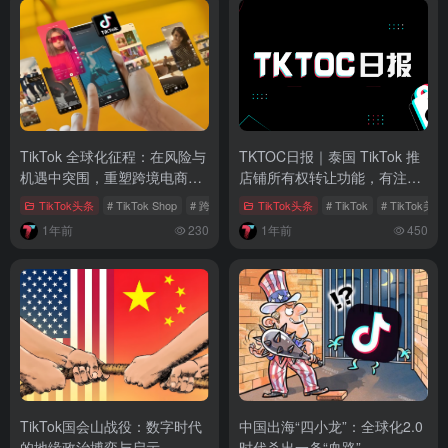
TikTok 全球化征程：在风险与
TKTOC日报｜泰国 TikTok 推
机遇中突围，重塑跨境电商新
店铺所有权转让功能，有注意
格局
事项
TikTok头条
# TikTok Shop
# 跨境电商
# 拉美市场
TikTok头条
# TikTok
# TikTok美区
1年前
230
1年前
450
TikTok国会山战役：数字时代
中国出海“四小龙”：全球化2.0
的地缘政治博弈与启示
时代杀出一条“血路”