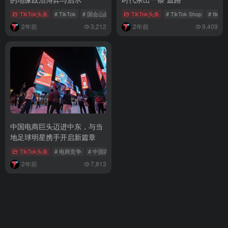
TikTok头条
# TikTok
# 国会山战役
TikTok头条
# TikTok Shop
# tikt
2年前
3,212
2年前
9,409
中国电商巨头迈进中东，与当
地足球明星携手开启新篇章
TikTok头条
# 电商竞争
# 中国四小龙
# 跨境电商
2年前
7,813