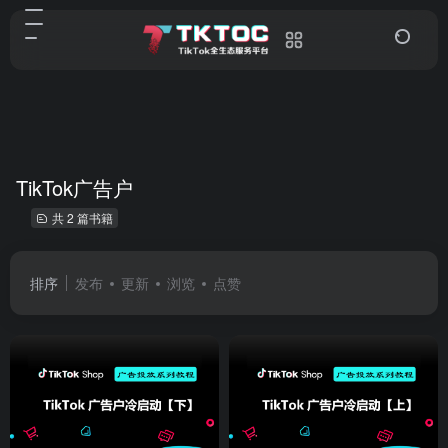
TikTok广告户
共 2 篇书籍
排序
发布
更新
浏览
点赞