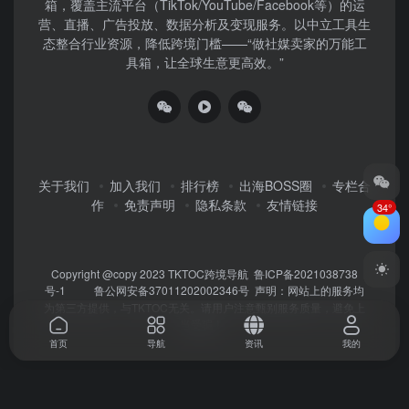
箱，覆盖主流平台（TikTok/YouTube/Facebook等）​的运
营、直播、广告投放、数据分析及变现服务。以中立工具生
态整合行业资源，降低跨境门槛——“做社媒卖家的万能工
具箱，让全球生意更高效。”
关于我们
加入我们
排行榜
出海BOSS圈
专栏合
作
免责声明
隐私条款
友情链接
34°
Copyright @copy 2023
TKTOC跨境导航
鲁ICP备2021038738
号-1
鲁公网安备37011202002346号
声明：网站上的服务均
为第三方提供，与TKTOC无关。请用户注意甄别服务质量，避免上
当受骗！
首页
导航
资讯
我的