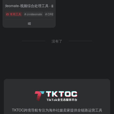
Crvideomate-视频综合处理工具
- 最新版
常用工具
# crvideomate
# CR视频工具
# 批量剪辑软件
没有了
TKTOC跨境导航​专注为海外社媒卖家提供全链路运营工具