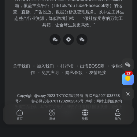
箱，覆盖主流平台（TikTok/YouTube/Facebook等）​的运
营、直播、广告投放、数据分析及变现服务。以中立工具生
态整合行业资源，降低跨境门槛——“做社媒卖家的万能工
具箱，让全球生意更高效。”
关于我们
加入我们
排行榜
出海BOSS圈
专栏合
作
免责声明
隐私条款
友情链接
33°
Copyright @copy 2023
TKTOC跨境导航
鲁ICP备2021038738
号-1
鲁公网安备37011202002346号
声明：网站上的服务均
为第三方提供，与TKTOC无关。请用户注意甄别服务质量，避免上
当受骗！
首页
导航
资讯
我的