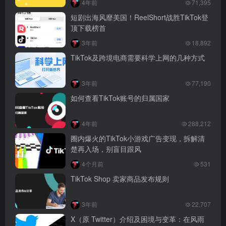
4年前
71,395
短剧出海风靡美国！ReelShort战胜TikTok登
顶下载榜首
3年前
18,892
TikTok及跨境电商需要科学上网的几种方式
3年前
77,190
如何查看TikTok账号的归属国家
4年前
288,212
圈内爆火的TikTok小游戏广告变现，拆解清
楚再入场，别盲目跟风
4个月前
531
TikTok Shop 卖家商品发布规则
3年前
22,707
X（原 Twitter）介绍及困境与变革：在风雨