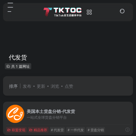
代发货
共 1 篇网址
排序
发布
更新
浏览
点赞
美国本土货盘分销-代发货
一站式全球货盘分销平台
联盟变现
精品推荐
# 代发货
# 一件代发
# 货盘分销