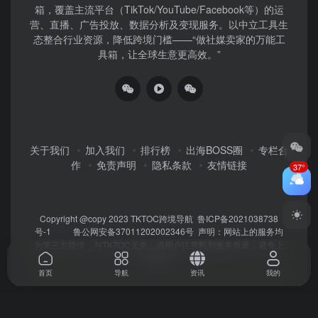
箱，覆盖主流平台（TikTok/YouTube/Facebook等）​的运
营、直播、广告投放、数据分析及变现服务。以中立工具生
态整合行业资源，降低跨境门槛——“做社媒卖家的万能工
具箱，让全球生意更高效。”
关于我们
加入我们
排行榜
出海BOSS圈
专栏合
作
免责声明
隐私条款
友情链接
37°
Copyright @copy 2023
TKTOC跨境导航
鲁ICP备2021038738
号-1
鲁公网安备37011202002346号
声明：网站上的服务均
为第三方提供，与TKTOC无关。请用户注意甄别服务质量，避免上
当受骗！
首页
导航
资讯
我的