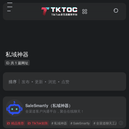
私域神器
共 1 篇网址
排序
发布
更新
浏览
点赞
SaleSmartly（私域神器）
全渠道客户沟通平台，聚合在线聊天！
精品推荐
TikTok矩阵
# 私域神器
# SaleSmartly
# 全渠道聊天工具