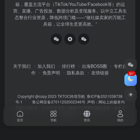
箱，覆盖主流平台（TikTok/YouTube/Facebook等）​的运
营、直播、广告投放、数据分析及变现服务。以中立工具生
态整合行业资源，降低跨境门槛——“做社媒卖家的万能工
具箱，让全球生意更高效。”
关于我们
加入我们
排行榜
出海BOSS圈
专栏合
作
免责声明
隐私条款
友情链接
31°
Copyright @copy 2023
TKTOC跨境导航
鲁ICP备2021038738
号-1
鲁公网安备37011202002346号
声明：网站上的服务均
为第三方提供，与TKTOC无关。请用户注意甄别服务质量，避免上
当受骗！
首页
导航
资讯
我的