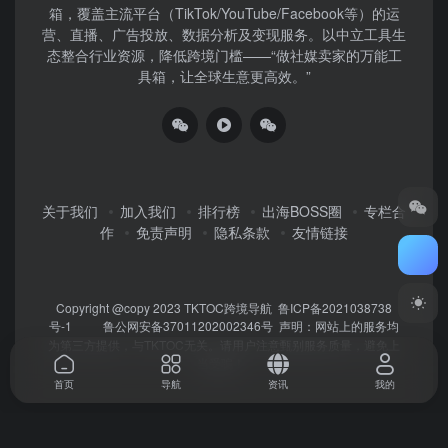
箱，覆盖主流平台（TikTok/YouTube/Facebook等）​的运
营、直播、广告投放、数据分析及变现服务。以中立工具生
态整合行业资源，降低跨境门槛——“做社媒卖家的万能工
具箱，让全球生意更高效。”
关于我们
加入我们
排行榜
出海BOSS圈
专栏合
作
免责声明
隐私条款
友情链接
Copyright @copy 2023
TKTOC跨境导航
鲁ICP备2021038738
号-1
鲁公网安备37011202002346号
声明：网站上的服务均
为第三方提供，与TKTOC无关。请用户注意甄别服务质量，避免上
当受骗！
首页
导航
资讯
我的