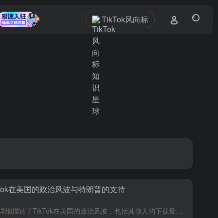
TikTok风向标
kTok在美国的政治风波与特朗普的支持
本文详细描述了TikTok在美国的政治风波，包括其惊人的下载量和用户活跃度，以及特朗普政府对TikTok的态度。文章探讨了特朗普支持TikTok的可能原因，包括他与Facebook的矛盾和对TikTo...