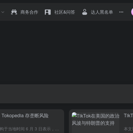
商务合作
社区&问答
达人黑名单
Tokopedia 存垄断风险
Ti
路透社消息，印度尼西亚反垄断机构于当地时间 6 月 3 日表示，社交媒体巨头 TikTok 在去年收购该国最大电商平台 Tokopedia 的交易，存在垄断风险。 这笔交易于 2024 年 1 月正式...