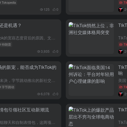
# Tokopedia
T
125
0
略还是机遇？
Ti
本文深入分析了特朗普政府对TikTok的宽容态度背后的原因。文章指出，特朗普作为一个商人，深知如何利用资本力量为自己获取优势。他支持TikTok的发展，一方面是为了给自己的竞争对手制造对手，另一方面则...
# 特朗普
T
3,935
0
场的新宠，能否成为TikTok的
Ti
响
随着TikTok在美国市场的命运悬而未决，字节跳动推出的新社交媒体应用Lemon8正在美国用户中逐渐流行。本文探讨了Lemon8的发展历程、功能特点、市场表现以及与TikTok的密切关系，分析了字节跳...
# 字节跳动
T
6,078
0
制表情包引领社区互动新潮流
Ti
TikTok最近推出了两项新功能：群组聊天和自制表情包，这两项功能不仅增强了平台的社交属性，也为用户提供了更加沉浸和有趣的体验。群聊功能允许用户在TikTok内创建多达32人的聊天群组，而自制表情包功...