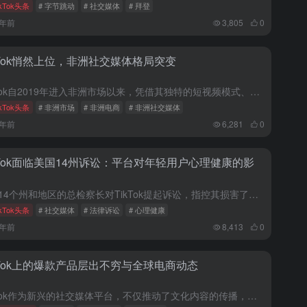
ikTok头条
# 字节跳动
# 社交媒体
# 拜登
2年前
3,805
0
kTok悄然上位，非洲社交媒体格局突变
TikTok自2019年进入非洲市场以来，凭借其独特的短视频模式、精准的个性化推荐算法以及广泛的全球影响力，在非洲地区实现了快速崛起。本文详细分析了TikTok在非洲的用户增长情况，探讨了其成功的关键...
ikTok头条
# 非洲市场
# 非洲电商
# 非洲社交媒体
2年前
6,281
0
kTok面临美国14州诉讼：平台对年轻用户心理健康的影
美国14个州和地区的总检察长对TikTok提起诉讼，指控其损害了年轻人的精神卫生。诉讼指出，TikTok的算法设计和滤镜功能可能导致用户对自身外貌产生负面看法，并难以自控地使用应用。TikTok方面则...
ikTok头条
# 社交媒体
# 法律诉讼
# 心理健康
2年前
8,413
0
kTok上的爆款产品层出不穷与全球电商动态
TikTok作为新兴的社交媒体平台，不仅推动了文化内容的传播，也成为电商领域的新晋力量。从ZIHNIC ZN-S05耳机到去角质海绵网，再到宠物市场的BarkBox，TikTok上的爆款产品不断涌现...