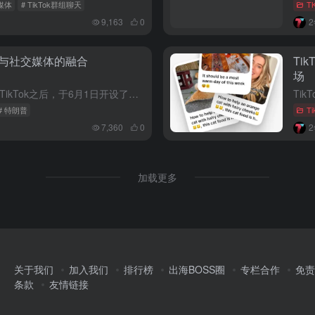
媒体
# TikTok群组聊天
T
9,163
0
略与社交媒体的融合
Ti
场
美国前总统特朗普在多次尝试封禁TikTok之后，于6月1日开设了自己的TikTok账号，并发布了首条视频。这一行为与其过去的立场形成鲜明对比，被视为接触年轻选民并支持TikTok在美国市场的存在的策略...
# 特朗普
T
7,360
0
加载更多
关于我们
加入我们
排行榜
出海BOSS圈
专栏合作
免责
条款
友情链接