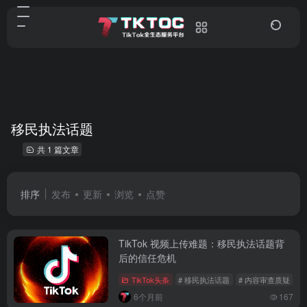
移民执法话题
共 1 篇文章
排序
发布
更新
浏览
点赞
TikTok 视频上传难题：移民执法话题背
后的信任危机
TikTok头条
# 移民执法话题
# 内容审查质疑
# 
6个月前
167