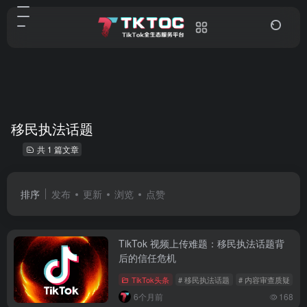
移民执法话题
共 1 篇文章
排序
发布
更新
浏览
点赞
TikTok 视频上传难题：移民执法话题背
后的信任危机
TikTok头条
# 移民执法话题
# 内容审查质疑
# 
6个月前
168