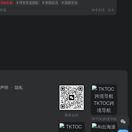
ikTok头条
# 拜登竞选团队
# 美国议员
# 国家安全
2年前
8,916
0
声明
隐私
商务合作
TKTOC跨境导航