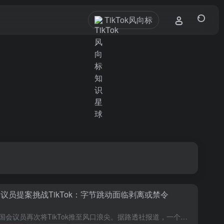
TikTok风向标
议员提案挑战TikTok：字节跳动面临剥离或禁令
美国国会议员再次将TikTok推至风口浪尖。据路透社报道，一个跨党派的议员小组在本周二提出了一项法案，要求中国公司字节跳动在六个月内将TikTok的业务剥离，否则将面临在美国的禁令。这一法案计划在周四...