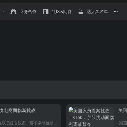
商务合作
社区&问答
达人黑名单
跨境电商面临新挑战
美国
2024年3月5日，美国众议院的19名议员提交议案，要求字节跳动剥离出售TikTok，否则将要求各大应用商店下架TikTok。 这个议案本身其实没有那么重要。 提交议案的议员属于美国众议院中国问题特别...