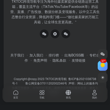
TKTOC跨境导航​专注为海外社媒卖家提供全链路运营工具
箱，覆盖主流平台（TikTok/YouTube/Facebook等）​的运
营、直播、广告投放、数据分析及变现服务。以中立工具生
态整合行业资源，降低跨境门槛——“做社媒卖家的万能工
具箱，让全球生意更高效。”
关于我们
加入我们
排行榜
出海BOSS圈
专栏合
作
免责声明
隐私条款
友情链接
37°
Copyright @copy 2023
TKTOC跨境导航
鲁ICP备2021038738
号-1
鲁公网安备37011202002346号
声明：网站上的服务均
为第三方提供，与TKTOC无关。请用户注意甄别服务质量，避免上
当受骗！
首页
导航
资讯
我的