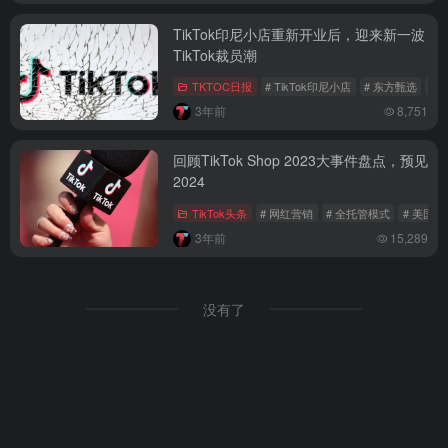
TikTok印尼小店重新开业后，迎来新一波
TikTok裁员潮
TKTOC日报
# TikTok印尼小店
# 东方甄选
# 
3年前
8,751
回顾TikTok Shop 2023大事件盘点，预见
2024
TikTok头条
# 网红营销
# 全托管模式
# 美国市
3年前
15,289
没有了