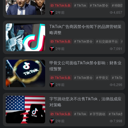
TikTok头条
# TikTok
# TikTok禁令
# 特朗普
2年前
4,657
TikTok广告商因禁令传闻下的品牌营销策
略调整
TikTok头条
# TikTok禁令
# 社交媒体平台
# 
2年前
7,091
甲骨文公司面临TikTok禁令影响：财务业
绩预警
TikTok头条
# TikTok禁令
# 甲骨文
# TikTok
2年前
6,296
字节跳动坚决不出售TikTok，法律战成应
对策略
TikTok头条
# TikTok
# 字节跳动
# TikTok禁令
2年前
7,998