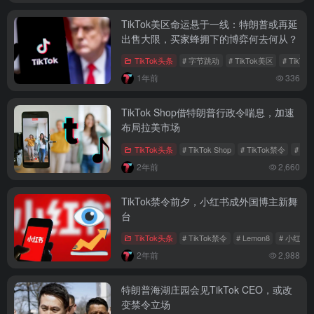
TikTok美区命运悬于一线：特朗普或再延
出售大限，买家蜂拥下的博弈何去何从？
TikTok头条
# 字节跳动
# TikTok美区
# TikTo
1年前
336
TikTok Shop借特朗普行政令喘息，加速
布局拉美市场
TikTok头条
# TikTok Shop
# TikTok禁令
# 拉
2年前
2,660
TikTok禁令前夕，小红书成外国博主新舞
台
TikTok头条
# TikTok禁令
# Lemon8
# 小红书
2年前
2,988
特朗普海湖庄园会见TikTok CEO，或改
变禁令立场