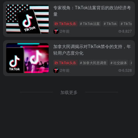
专家视角：TikTok法案背后的政治经济考
量
TikTok头条
# TikTok法案
# TikTok
# TikTok
2年前
8,827
加拿大民调揭示对TikTok禁令的支持，年
轻用户态度分化
TikTok头条
# 加拿大民意调查
# 社交媒体
# T
2年前
6,528
加载更多