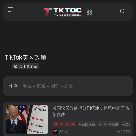
TikTok美区政策
共 1 篇文章
排序
发布
更新
浏览
点赞
美国议员敦促拆分TikTok，跨境电商面临
新挑战
TikTok头条
# 美国议员
# TikTok剥离
# 跨境
2年前
9,879