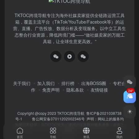
TKTOC跨境导航​专注为海外社媒卖家提供全链路运营工具
箱，覆盖主流平台（TikTok/YouTube/Facebook等）​的运
营、直播、广告投放、数据分析及变现服务。以中立工具生
态整合行业资源，降低跨境门槛——“做社媒卖家的万能工
具箱，让全球生意更高效。”
关于我们
加入我们
排行榜
出海BOSS圈
专栏合
作
免责声明
隐私条款
友情链接
24°
Copyright @copy 2023
TKTOC跨境导航
鲁ICP备2021038738
号-1
鲁公网安备37011202002346号
声明：网站上的服务均
为第三方提供，与TKTOC无关。请用户注意甄别服务质量，避免上
当受骗！
首页
导航
资讯
我的