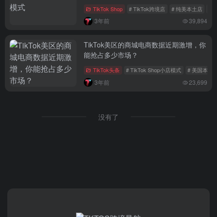
TikTok Shop
# TikTok跨境店
# 纯美本土店
# 
3年前
39,894
TikTok美区的商城电商数据近期激增，你
能抢占多少市场？
TikTok头条
# TikTok Shop小店模式
# 美国本地
3年前
23,699
没有了