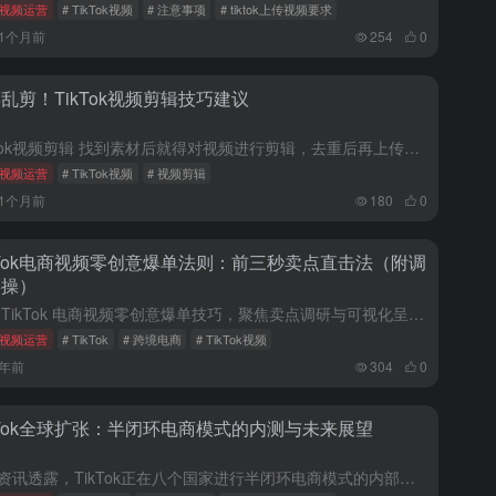
视频运营
# TikTok视频
# 注意事项
# tiktok上传视频要求
11个月前
254
0
乱剪！TikTok视频剪辑技巧建议
TikTok视频剪辑 找到素材后就得对视频进行剪辑，去重后再上传。 （1）为何要剪辑 主要是要遵循TikTok的社区规定。 每一个视频都有一个唯一的MD5值，相当于视频基因、身份证。 剪辑的目的就是为...
视频运营
# TikTok视频
# 视频剪辑
11个月前
180
0
kTok电商视频零创意爆单法则：前三秒卖点直击法（附调
实操）
分享 TikTok 电商视频零创意爆单技巧，聚焦卖点调研与可视化呈现。通过亚马逊、Instagram 等平台评论区抓取用户真实需求，测试前三秒卖点数据，结合小红书 / 抖音模板快速落地。附家居类目从滞...
视频运营
# TikTok
# 跨境电商
# TikTok视频
1年前
304
0
kTok全球扩张：半闭环电商模式的内测与未来展望
最新资讯透露，TikTok正在八个国家进行半闭环电商模式的内部测试，这些国家包括德国、法国、西班牙、意大利、加拿大、澳大利亚、日本和韩国。据传，TikTok有意将此模式推广至拉丁美洲、中亚以及新西兰等...