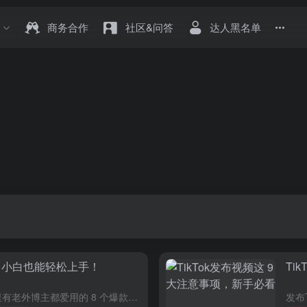
商务合作
社区&问答
达人黑名单
秘籍，小白也能轻松上手！
Ti
想让你的 TikTok视频秒吸睛？这里有老外博主都爱用的 8 个爆款开头，涵盖痛点解决、情感共鸣、泛流量吸睛三大类，各种产品都适配，直接套用超省心，赶紧码住！ 是不是为了 TikTok 视频的开头绞尽...