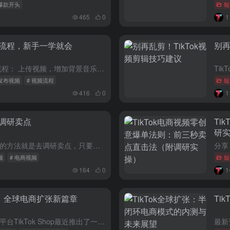
ok爆款开头
短
465
0
详细流程，新手一学就会
别再
如何发布TikTok视频？ 发布视频流程： 上传视频，增加背景音乐，道具/文字/贴纸（可选），文案，标签，封面，参数，同步分享，最后点Post发布。 （一）上传视频 打开TikTok，点最下面的按钮...
ok发布视频
# 视频流程
短
416
0
置调研卖点
Ti
研
TikTok视频不知道怎么拍，最简单的方法就是去调研卖点，只要把你调研出来的卖点放在前三秒，就算是给你几百播放，也都是些想买单的潜在客户，你可以从这些地方去找卖点： #亚马逊 #instagram ...
频
# 电商视频
短
164
0
账号：全球电商扩张新篇章
Ti
全球短视频巨头TikTok旗下的电商平台TikTok Shop最近推出了一项新功能——半闭环挂车账号，这一创新举措标志着TikTok Shop在全球市场扩张上迈出了重要一步。目前，这一功能正在德国、法...