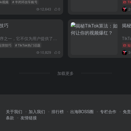
Tok视频
# 半闭环挂车账号
T
12,643
0
用技巧
揭秘
TikTok作为全球最受欢迎的应用程序之一，它不仅为用户提供了记录分享生活中美好时刻、交流全球创意的阵地，也给全球的企业提供了一个直接触达用户的平台。那么运营TikTok都有哪些使用技巧呢？ 一、保...
ok运营技巧
# TikTok热门话题
短
10,829
0
加载更多
关于我们
加入我们
排行榜
出海BOSS圈
专栏合作
免责
条款
友情链接