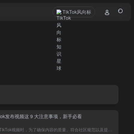
TikTok风向标
kTok发布视频这 9 大注意事项，新手必看
发布TikTok视频时，为了确保内容的质量、符合社区规范以及提升观看体验，以下是一些重要的注意事项： 内容质量： 视频清晰度：确保视频画面清晰，分辨率适中，无严重晃动或模糊现象。 音质优良：如果包含音...