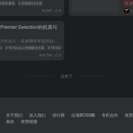
Tok美区夏促
# 东南亚6.6大促
直
263
0
emier Selection的机遇与
在美区，除非你已经是一位有影响力的达人，或者拥有丰富的达人资源，否则在当前竞争激烈的市场中，想要迅速找到合适的达人合作并不容易。 目前，商家们似乎都在采用相似的策略来吸引达人：提供优惠、好处、折扣和点...
on
# TikTok达人营销解决方案
# TikTok达人营销
9,724
0
没有了
关于我们
加入我们
排行榜
出海BOSS圈
专栏合作
免责
条款
友情链接