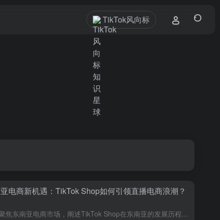
TikTok风向标
亚电商新机遇：TikTok Shop如何引领直播电商浪潮？
本文聚焦东南亚电商市场，阐述TikTok Shop在东南亚的发展历程与现状，如流量大爆发、GMV增长等。分析如何通过TikTok Shop实现流量变现，包括内容运营和达人营销等方面，为跨境卖家提供市场...