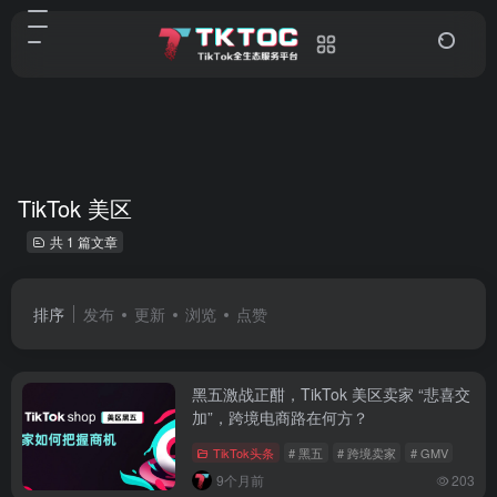
TikTok 美区
共 1 篇文章
排序
发布
更新
浏览
点赞
黑五激战正酣，TikTok 美区卖家 “悲喜交
加”，跨境电商路在何方？
TikTok头条
# 黑五
# 跨境卖家
# GMV
9个月前
203