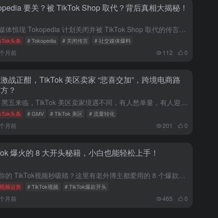
kopedia 要关？被 TikTok Shop 取代？背后真相大揭秘！
社交媒体惊现 Tokopedia 计划关闭并被 TikTok Shop 取代的传言，TikTok 如何回应？这背后又藏着怎样的故事？一文带你了解详情。 近日，社交媒体上泛起了一阵不小的涟漪。据知名媒体...
ikTok头条
# Tokopedia
# 关闭传言
# 社交媒体爆料
6个月前
112
0
激战正酣，TikTok 美区卖家 “悲喜交加”，跨境电商路
何方？
11 月黑五来临，TikTok 美区卖家境遇不同，有人愁单量，有人迎爆发，同时美区大盘走高，卖家如何应对这场跨境电商营销大战？ 黑五首日，卖家 “冰火两重天” 的真实写照 11 月寒风刚起，跨境电...
ikTok头条
# GMV
# TikTok 美区
# 流量转化
9个月前
201
0
kTok 爆火的 8 大开头秘籍，小白也能轻松上手！
想让你的 TikTok视频秒吸睛？这里有老外博主都爱用的 8 个爆款开头，涵盖痛点解决、情感共鸣、泛流量吸睛三大类，各种产品都适配，直接套用超省心，赶紧码住！ 是不是为了 TikTok 视频的开头绞尽...
视频运营
# TikTok视频
# TikTok爆款开头
9个月前
465
0