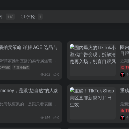
件
评论
112
1
 直播拍卖策略 详解 ACE 选品与
圈内
目
TikTok Shop美区正式面向跨境 POP商家推出直播拍卖专属运营策略，明确三大应用模式、ACE选品标准与三种核心拍卖机制，助力跨境商家在美区实现高效转化与生意增长。 一、三大直播拍卖应用模式...
POP商家
# 直播拍卖
T
202
0
 money，是跟“想当然”的人废
重磅
聊一聊跨境运营里的真实困境——比亏钱更累的，是跟只看表面、急功近利的人沟通；比试错更重要的，是守住止损线、稳住心态，那些磕磕绊绊，都是行业里的常态。 说实话，跟那些带着幸存者偏差的人沟通，真的能把...
Ti
156
0