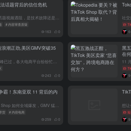
民执法话题背后的信任危机
To
美国用户在 TikTok 发布移民执法话题视频遇阻，是技术故障还是内容审查？TikTok 回应引发争议，背后藏着怎样的平台信任问题？一起来看。 近期，不少美国社交媒体用户发现，在 TikTok 上发布...
题
# 内容审查质疑
T
163
0
电商浪潮正劲,美区GMV突破35
黑五
在
进入十二月，假日购物季的首轮高峰已过，各大电商平台纷纷忙着盘点战绩、核算收益。而近年来在跨境市场备受瞩目的 TikTok Shop，也交出了一份亮眼的开门红成绩单。 作为 “出海四小龙” 之一，Tik...
区
T
243
0
e 双雄争霸！东南亚双 11 背后的内
Ti
探秘东南亚双 11 大促，看 TikTok Shop 如何全域爆发，GMV 猛增！Shopee 也不甘示弱，激烈竞争背后，东南亚内容电商有何新趋势？ 当国内双 11 的热潮渐渐退去，各大平台和品牌忙着...
播带货
# 内容电商
短
259
0