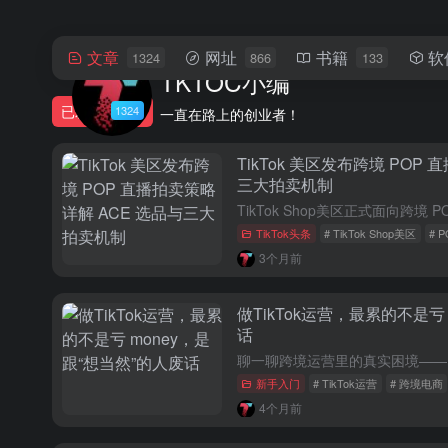
文章
网址
书籍
软
1324
866
133
TKTOC小编
已发布
1324
一直在路上的创业者！
TikTok 美区发布跨境 POP
三大拍卖机制
TikTok头条
# TikTok Shop美区
# 
3个月前
做TikTok运营，最累的不是亏
话
新手入门
# TikTok运营
# 跨境电商
4个月前