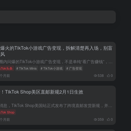
爆火的TikTok小游戏广告变现，拆解清楚再入场，别盲
跟风
近期圈内问爆的TikTok小游戏广告变现，不是单纯“看广告赚钱”，拆解其底层逻辑、实操玩法、核心难点，告诉你现在是否适合入场、谁更适合做，避开跟风踩坑。 最近这段时间，圈子里被问得最多的项目，没有之一...
ikTok头条
# TikTok Minis
# TikTok小游戏
# 广告变现
4个月前
538
0
！TikTok Shop美区直邮新规2月1日生效
最新消息，TikTok Shop美国站正式发布了跨境直邮发货新规，并于2026年2月1日起正式生效。 ▌新规内容 在物流端，新规实施“定邀白名单”制度，商家只能使用平台指定的10家常规和超规两类物流服...
kTok Shop
6个月前
359
0