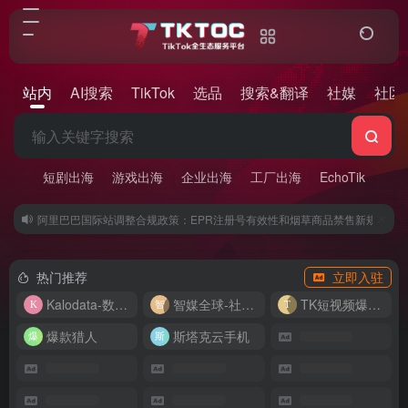
站内
AI搜索
TikTok
选品
搜索&翻译
社媒
社区
短剧出海
游戏出海
企业出海
工厂出海
EchoTik
阿里巴巴国际站调整合规政策：EPR注册号有效性和烟草商品禁售新规定 (07/2
热门推荐
立即入驻
Kalodata-数据分析平台
智媒全球-社媒管理平台
TK短视频爆款复刻
爆款猎人
斯塔克云手机