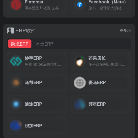
Pinterest
Facebook（Meta）
瀑布流图片社区 世界上最大的图片社交分享网站
脸书，全球最大的社交媒体平台，26亿活跃用户
ERP软件
更多>>
跨境ERP
本土ERP
妙手ERP
芒果店长
免费TikTok及跨境电商ERP软件
多平台多网店集成化运营ERP
马帮ERP
斑马ERP
通途ERP
领星ERP
积加ERP