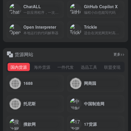
ChatALL
GitHub Copilot X
一款应用程序，一次提问发多个大模型看结果，支持几乎市面上所有大模型
编程小白也能写代码
Open Interpreter
Trickle
本地运行的代码解释器
适合在浏览网页时高亮片段并自动汇入笔记，AI 建立知识图谱，灵感整理与任务跟进同步完成
货源网站
更多>>
国内货源
海外货源
一件代发
选品工具
联盟变现
1688
网商园
托尼斯
中国制造网
搜款网
17货源