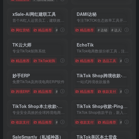
xSale-Ai网红建联工具
DAMI达秘
首个AI红人运营员工，建联效率最大化
专注TIKTOK生态效率工具开发，更懂TIKTOK达人带货生态
网红营销
精品推荐
# 跨境电商
# AI红人运营
精品推荐
# 达秘
# 红人CRM
# 达人邀约工具
TK云大师
EchoTik
专业TikTok矩阵系统
TikTok电商数据分析工具，注册立即领取7天免费会员
精品推荐
TikTok矩阵
# TikTok矩阵系统
精品推荐
# TK云大师
选品工具
# TikTok自动化
# 网红
# T
妙手ERP
TikTok Shop跨境收款-连连国际
免费TikTok及跨境电商ERP软件
一站式跨境收款服务
跨境ERP
精品推荐
# 妙手ERP
精品推荐
收款支付
# 跨境收款
TikTok Shop本土收款-连连国际
TikTok Shop收款-PingPong
专业安全高效的全球跨境电商收款支付平台
TikTok Shop收款平台，新入驻TikTok Shop的店铺绑定PingPong后，即可畅享免费提现6个月!
收款支付
精品推荐
# 连连国际
# TikTok Shop本土收款
收款支付
精品推荐
# 马来西亚
SaleSmartly（私域神器）
TikTok美区本土货盘