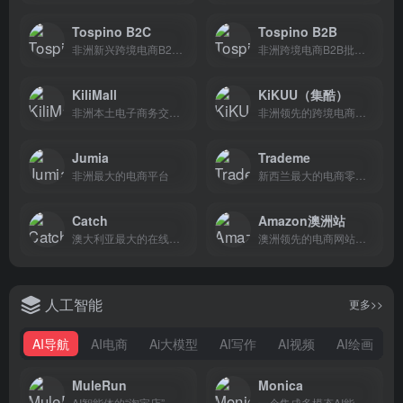
Tospino B2C
Tospino B2B
非洲新兴跨境电商B2C平台
非洲跨境电商B2B批发平台
KiliMall
KiKUU（集酷）
非洲本土电子商务交易平台,也是中国唯一一家海外本土+中国跨境电商平台公司
非洲领先的跨境电商平台，整合线上支付渠道，自建物流派送体系，连接非洲与中国！
Jumia
Trademe
非洲最大的电商平台
新西兰最大的电商零售平台
Catch
Amazon澳洲站
澳大利亚最大的在线零售平台之一
澳洲领先的电商网站，当地电脑端和移动端访问量最大的购物网站，移动端下载量最大的购物APP，并持续高速增长。是世界电商巨头亚马逊针对澳洲地区退出的独立电商平台。
人工智能
更多>>
AI导航
AI电商
Ai大模型
AI写作
AI视频
AI绘画
MuleRun
Monica
AI智能体的“淘宝店”
一个集成多模态AI能力的智能助手平台，适合浏览网页时选中文本即翻译、改写或总结，80+ 模板支持邮件推文写作，效率倍增。