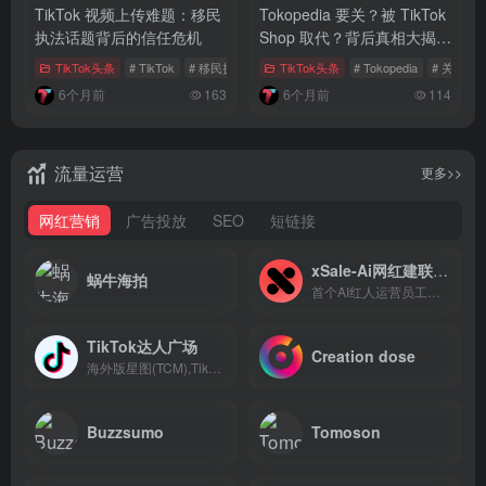
TikTok 视频上传难题：移民
Tokopedia 要关？被 TikTok
执法话题背后的信任危机
Shop 取代？背后真相大揭
秘！
TikTok头条
# TikTok
# 移民执法话题
TikTok头条
# 内容审查质疑
# Tokopedia
# 关闭传
6个月前
163
6个月前
114
流量运营
更多>>
网红营销
广告投放
SEO
短链接
xSale-Ai网红建联工具
蜗牛海拍
首个AI红人运营员工，建联效率最大化
TikTok达人广场
Creation dose
海外版星图(TCM),TikTok官方推出的品牌与达人合作平台
Buzzsumo
Tomoson