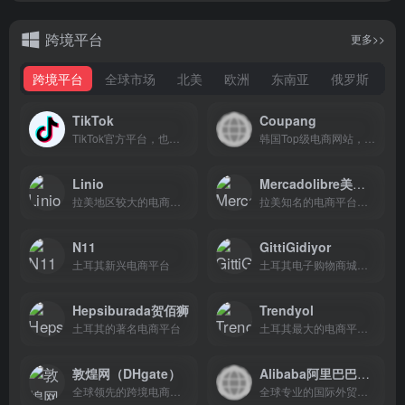
跨境平台
更多>>
跨境平台
全球市场
北美
欧洲
东南亚
俄罗斯
中
TikTok
Coupang
TikTok官方平台，也就是海外版抖音！
韩国Top级电商网站，品类繁多，截止2018年，该网站的注册会员数超过了2500万。
Linio
Mercadolibre美客多
拉美地区较大的电商平台
拉美知名的电商平台，市场份额高于eBay和亚马逊
N11
GittiGidiyor
土耳其新兴电商平台
土耳其电子购物商城，eBay旗下
Hepsiburada贺佰狮
Trendyol
土耳其的著名电商平台
土耳其最大的电商平台，女士产品、男士产品、儿童产品等都是平台的热销产品。
敦煌网（DHgate）
Alibaba阿里巴巴国际站
全球领先的跨境电商外贸交易平台，美国市场最大的跨境B2B电商平台
全球专业的国际外贸出口、海外B2B跨境贸易平台。