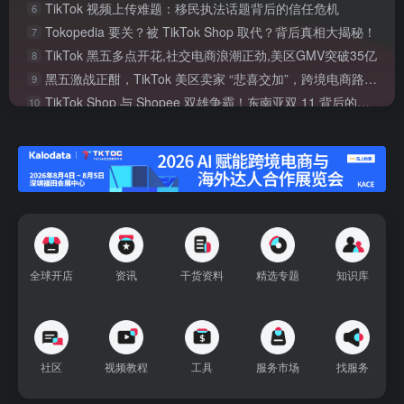
TikTok 视频上传难题：移民执法话题背后的信任危机
6
Tokopedia 要关？被 TikTok Shop 取代？背后真相大揭秘！
7
TikTok 黑五多点开花,社交电商浪潮正劲,美区GMV突破35亿
8
黑五激战正酣，TikTok 美区卖家 “悲喜交加”，跨境电商路在何方？
9
TikTok Shop 与 Shopee 双雄争霸！东南亚双 11 背后的内容电商新战局
10
TikTok 爆火的 8 大开头秘籍，小白也能轻松上手！
11
TikTok二审风暴来袭，跨境商家如何保住账号 “生命线”？
12
TikTok 柏林裁员风波：遣散费终定，AI 与外包引发的行业思考
13
TikTok 大动作！AI 创作新功能来袭，效率飙升还是体验灾难？
14
TikTok风暴来袭！电商爆火、广告开挂，黑五玩法超惊艳，你跟得上吗？
15
TikTok在东南亚竟这么火？月活超 4.6 亿，GMV 达 382 亿，还有超多惊喜玩法
16
TikTok三大Ai神器，让卖家生产短视频效率暴涨3倍！
17
全球开店
资讯
干货资料
精选专题
知识库
TikTok Shop 巴西黑五发力，剑指市场新局
18
TikTok 和 Meta 竟被欧盟 “盯上”，或面临巨额罚款，咋回事？
19
美方称中美将就TikTok达成最终协议，中方回应
20
社区
视频教程
工具
服务市场
找服务