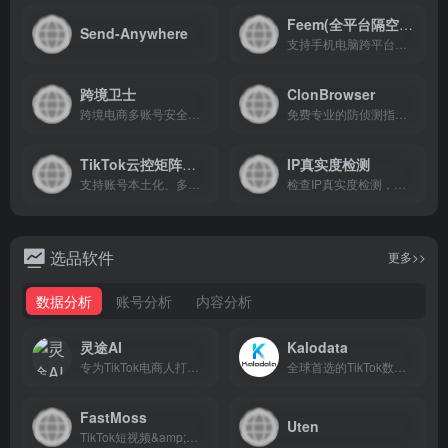
Feem(全平台隔空传送)
Send-Anywhere
支持手机电脑跨平台局域网文件传输。
跨境卫士
ClonBrowser
跨境电商多账号安全运营问题
免费专业的防侦测指纹浏览器
TikTok云控矩阵系统
IP真实度检测
支持账号本土化、多账户、多平台、多国家，TikTok账号一站式跨境营销平台
检查IP真实度检测，含检查家庭住址isp、机房IP（DCH）
选品软件
更多>>
数据分析
账号分析
内容分析
灵途AI
Kalodata
专为TikTok电商人打造的AI经营助手
全球首选的TikTok数据分析平台
FastMoss
Uten
TikTok短视频&amp;直播电商与达人营销数据分析