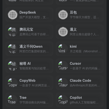
DeepSeek
豆包
国产开源大模型，支持多平台（Android/iOS/Web/Harmony）使用，提供自然语言处理、多模态数据分析等核心功能‌
字节聊天大模型，适合中文聊天、写稿翻译与自动生成 PPT/短视频脚本，工作学习一站完成
腾讯元宝
通义
是腾讯公司基于自研混元大模型开发的AI助手，适合在微信与 App 内搜索、写作、解题和 AI 绘图，全能助手覆盖办公学习创作
阿里云推出超级个人助理
通义千问Qwen
kimi
阿里巴巴集团研发的超大规模语言模型，适合超长中文对话、深度研究与图像生成，网页搜索结合推理写作一步搞定。
月之暗面（Moonshot AI）开发的智能助手，专注于长文本处理与深度信息整合
秘塔 AI
Cursor
智能搜索与知识处理平台，适合无广告纯净搜索，全网/学术/播客结果结构化呈现并可导出文档。
一款基于 AI 的代码编辑器，合在 IDE 中用自然语言编写、重构代码并解释报错，大幅节省查文档时间。
CopyWeb
Claude Code
一款基于 AI 的网页设计与代码生成工具，适合离线复制整站 HTML/CSS/JS 与媒体文件，快速备份或迁移网站。
由Anthropic开发的AI编码助手，面向开发者的 AI 编程助手，适配代码生成、漏洞排查、跨语言转换，提升企业项目开发与个人编程效率
Trae
Copilot
字节跳动推出的AI编程工具，国内版对标Cursor，发音为“特雷”，支持代码生成与项目开发
github人工智能编程助手，帮你写代码和函数