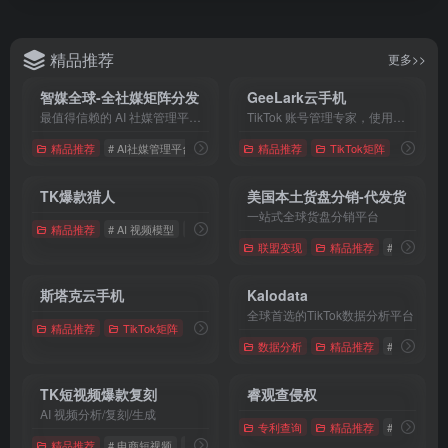
精品推荐
更多>>
智媒全球-全社媒矩阵分发
GeeLark云手机
最值得信赖的 AI 社媒管理平台，安全合规，轻松走向全球
TikTok 账号管理专家，使用云手机一站式创建、管理和自动化运营TikTok账号
精品推荐
# AI社媒管理平台
# 全平台出海
精品推荐
# 智媒全球
TikTok矩阵
# TikTo
TK爆款猎人
美国本土货盘分销-代发货
一站式全球货盘分销平台
精品推荐
# AI 视频模型
# Sora 2
# 电商带货视频
联盟变现
精品推荐
# 代发货
斯塔克云手机
Kalodata
全球首选的TikTok数据分析平台
精品推荐
TikTok矩阵
# 多账号矩阵
# 海外真机
# TikTok短视频矩阵
数据分析
精品推荐
# TikTok
TK短视频爆款复刻
睿观查侵权
AI 视频分析/复刻/生成
专利查询
精品推荐
# 睿观查侵
精品推荐
# 电商短视频
# TikTok爆款复刻
# AI视频