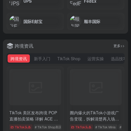
UPS
FedEx
国际E邮宝
顺丰国际
跨境资讯
更多>>
跨境资讯
新手入门
TikTok Shop
运营实操
选品技巧
TikTok 美区发布跨境 POP
圈内爆火的TikTok小游戏广
直播拍卖策略 详解 ACE 选
告变现，拆解清楚再入场，
品与三大拍卖机制
别盲目跟风
TikTok头条
# TikTok Shop美区
# POP商家
TikTok头条
# 直播拍卖
# TikTok Minis
# Tik