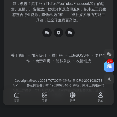
箱，覆盖主流平台（TikTok/YouTube/Facebook等）​的运
营、直播、广告投放、数据分析及变现服务。以中立工具生
态整合行业资源，降低跨境门槛——“做社媒卖家的万能工
具箱，让全球生意更高效。”
关于我们
加入我们
排行榜
出海BOSS圈
专栏合
作
免责声明
隐私条款
友情链接
27°
Copyright @copy 2023
TKTOC跨境导航
鲁ICP备2021038738
号-1
鲁公网安备37011202002346号
声明：网站上的服务均
为第三方提供，与TKTOC无关。请用户注意甄别服务质量，避免上
当受骗！
首页
导航
资讯
我的