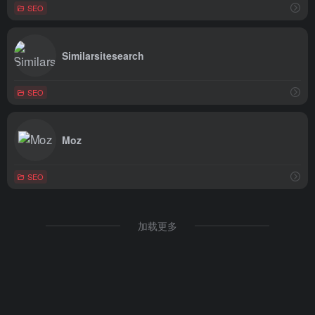
SEO
Similarsitesearch
SEO
Moz
SEO
加载更多