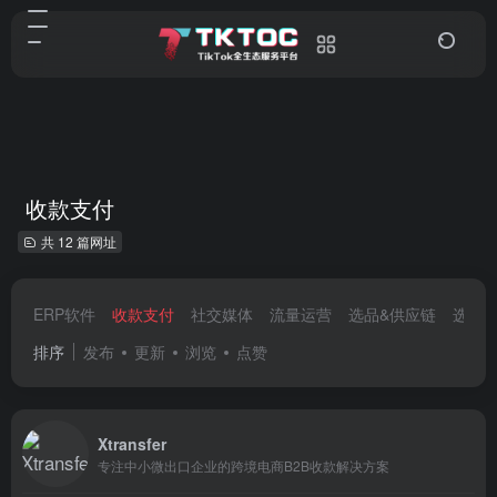
收款支付
共 12 篇网址
ERP软件
收款支付
社交媒体
流量运营
选品&供应链
选品
排序
发布
更新
浏览
点赞
Xtransfer
专注中小微出口企业的跨境电商B2B收款解决方案