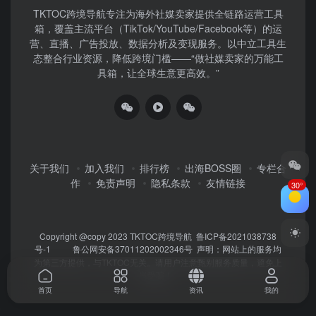
TKTOC跨境导航​专注为海外社媒卖家提供全链路运营工具
箱，覆盖主流平台（TikTok/YouTube/Facebook等）​的运
营、直播、广告投放、数据分析及变现服务。以中立工具生
态整合行业资源，降低跨境门槛——“做社媒卖家的万能工
具箱，让全球生意更高效。”
关于我们
加入我们
排行榜
出海BOSS圈
专栏合
作
免责声明
隐私条款
友情链接
30°
Copyright @copy 2023
TKTOC跨境导航
鲁ICP备2021038738
号-1
鲁公网安备37011202002346号
声明：网站上的服务均
为第三方提供，与TKTOC无关。请用户注意甄别服务质量，避免上
当受骗！
首页
导航
资讯
我的