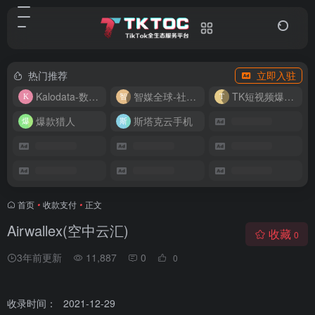
热门推荐
立即入驻
Kalodata-数据分析平台
智媒全球-社媒管理平台
TK短视频爆款复刻
爆款猎人
斯塔克云手机
首页
•
收款支付
•
正文
Airwallex(空中云汇)
收藏
0
3年前更新
11,887
0
0
收录时间：
2021-12-29