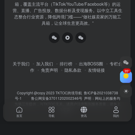
箱，覆盖主流平台（TikTok/YouTube/Facebook等）​的运
营、直播、广告投放、数据分析及变现服务。以中立工具生
态整合行业资源，降低跨境门槛——“做社媒卖家的万能工
具箱，让全球生意更高效。”
关于我们
加入我们
排行榜
出海BOSS圈
专栏合
作
免责声明
隐私条款
友情链接
35°
Copyright @copy 2023
TKTOC跨境导航
鲁ICP备2021038738
号-1
鲁公网安备37011202002346号
声明：网站上的服务均
为第三方提供，与TKTOC无关。请用户注意甄别服务质量，避免上
当受骗！
首页
导航
资讯
我的