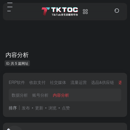
内容分析
共 5 篇网址
ERP软件
收款支付
社交媒体
流量运营
选品&供应链
选品
数据分析
账号分析
内容分析
排序
发布
更新
浏览
点赞