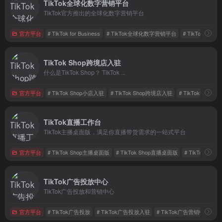
TikTok全球化数字营销平台
TikTok官方推出的全球化数字营销平台
官方平台
# TikTok for Business
# TikTok全球化数字营销平台
# TikTok广告营
TikTok Shop跨境店入驻
什么是TikTok Shop？ TikTok ...
官方平台
# TikTok Shop小店入驻
# TikTok Shop跨境店入驻
# TikTok电商
TikTok直播工作台
TikTok主播桌面版，满足你直播带货需求的一站式平台
官方平台
# TikTok Shop主播桌面版
# TikTok Shop直播桌面版
# TikTok主播
TikTok广告投放中心
TikTok广告投放和营销中心
官方平台
# TikTok广告投放
# TikTok广告投放入驻
# TikTok广告营销中心