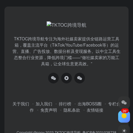
TKTOC跨境导航​专注为海外社媒卖家提供全链路运营工具
箱，覆盖主流平台（TikTok/YouTube/Facebook等）​的运
营、直播、广告投放、数据分析及变现服务。以中立工具生
态整合行业资源，降低跨境门槛——“做社媒卖家的万能工
具箱，让全球生意更高效。”
关于我们
加入我们
排行榜
出海BOSS圈
专栏合
作
免责声明
隐私条款
友情链接
26°
Copyright @copy 2023
TKTOC跨境导航
鲁ICP备2021038738