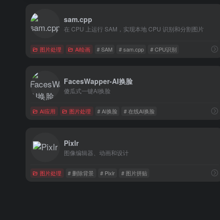
sam.cpp
在 CPU 上运行 SAM，实现本地 CPU 识别和分割图片
图片处理
Ai绘画
# SAM
# sam.cpp
# CPU识别
FacesWapper-AI换脸
傻瓜式一键AI换脸
AI应用
图片处理
# AI换脸
# 在线AI换脸
Pixlr
图像编辑器、动画和设计
图片处理
# 删除背景
# Pixlr
# 图片拼贴