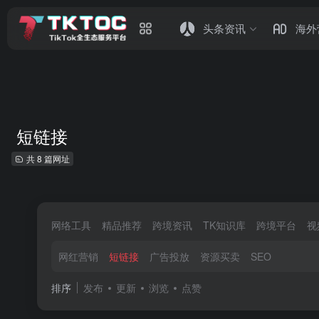
头条资讯
海外
短链接
共 8 篇网址
网络工具
精品推荐
跨境资讯
TK知识库
跨境平台
视
网红营销
短链接
广告投放
资源买卖
SEO
排序
发布
更新
浏览
点赞