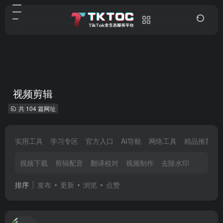
视频剪辑
共 104 篇网址
实用工具
学习专区
官方入口
AI导航
网络工具
精品推荐
视频下载
剪辑配音
翻译校对
视频制作
去除水印
排序
发布
更新
浏览
点赞