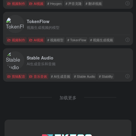
视频制作
AI视频
# Heygen
# 声音克隆
# 翻译视频
TokenFlow
视频生成视频的模型
视频制作
AI视频
# 视频模型
# TokenFlow
# 视频生成视频
Stable Audio
AI生成音乐和音频
剪辑配音
音乐音效
# AI生成音频
# Stable Audio
# Stability
加载更多