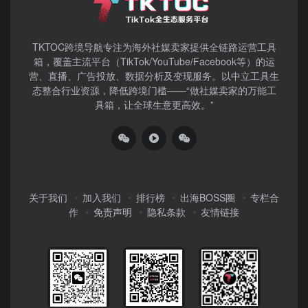
TKTOC跨境导航​专注为海外社媒卖家提供全链路运营工具
箱，覆盖主流平台（TikTok/YouTube/Facebook等）​的运
营、直播、广告投放、数据分析及变现服务。以中立工具生
态整合行业资源，降低跨境门槛——“做社媒卖家的万能工
具箱，让全球生意更高效。”
关于我们
加入我们
排行榜
出海BOSS圈
专栏合
作
免责声明
隐私条款
友情链接