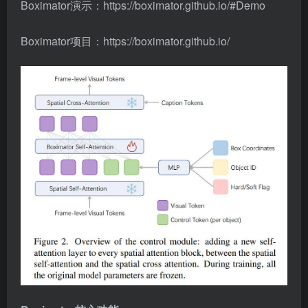
Boximator演示：https://boximator.github.io/#Demo
Boximator项目：https://boximator.github.io/