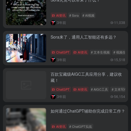
AI资讯
# Sora
# AI视频
3年前
11,038
Sora来了，通用人工智能还有多远？
ChatGPT
AI资讯
# 文本生视频
# 视频生成
3年前
15,518
百款宝藏级AIGC工具应用分享，建议收
藏！
ChatGPT
AI资讯
# AIGC工具
# 文本写作
3年前
56,154
如何通过ChatGPT辅助你完成日常工作？
AI资讯
# ChatGPT实战