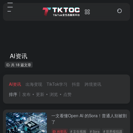
AI资讯
共 18 篇文章
AI资讯
出海变现
TikTok学习
抖音
跨境资讯
排序
发布
更新
浏览
点赞
一文看懂Open AI 的Sora！普通人别被割
了
AI资讯
# 文生视频
# Sora
# 世界模拟器