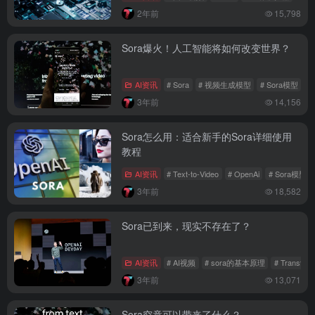
2年前
15,798
Sora爆火！人工智能将如何改变世界？
AI资讯
# Sora
# 视频生成模型
# Sora模型
3年前
14,156
Sora怎么用：适合新手的Sora详细使用
教程
AI资讯
# Text-to-Video
# OpenAi
# Sora模型
3年前
18,582
Sora已到来，现实不存在了？
AI资讯
# AI视频
# sora的基本原理
# Transfor
3年前
13,071
Sora究竟可以带来了什么？