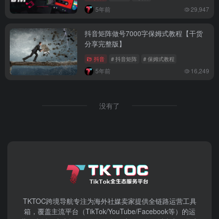
5年前
29,947
抖音矩阵做号7000字保姆式教程【干货
分享完整版】
抖音
# 抖音矩阵
# 保姆式教程
5年前
16,249
没有了
TKTOC跨境导航​专注为海外社媒卖家提供全链路运营工具
箱，覆盖主流平台（TikTok/YouTube/Facebook等）​的运