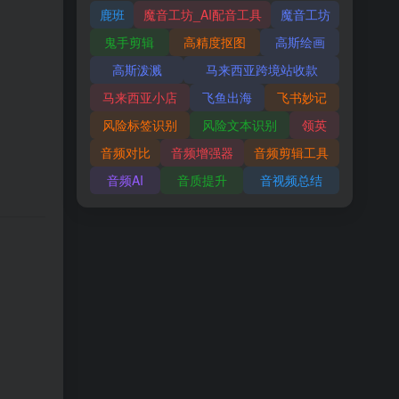
鹿班
魔音工坊_AI配音工具
魔音工坊
鬼手剪辑
高精度抠图
高斯绘画
高斯泼溅
马来西亚跨境站收款
马来西亚小店
飞鱼出海
飞书妙记
风险标签识别
风险文本识别
领英
音频对比
音频增强器
音频剪辑工具
音频AI
音质提升
音视频总结
。