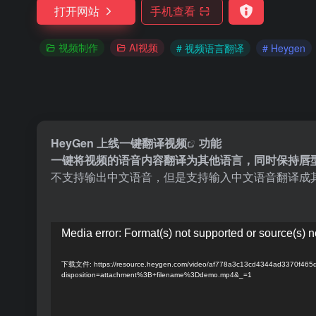
打开网站
手机查看
视频制作
AI视频
# 视频语言翻译
# Heygen
HeyGen 上线一键
翻译视频
功能
一键将视频的语音内容翻译为其他语言，同时保持唇
不支持输出中文语音，但是支持输入中文语音翻译成
视
Media error: Format(s) not supported or source(s) n
频
播
下载文件: https://resource.heygen.com/video/af778a3c13cd4344ad3370f465
disposition=attachment%3B+filename%3Ddemo.mp4&_=1
放
器