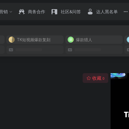
营销
商务合作
社区&问答
达人黑名单
TK短视频爆款复刻
爆款猎人
收藏
0