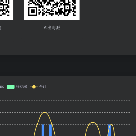
航
Ai出海派