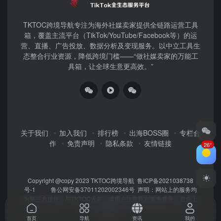
TKTOC跨境导航​专注为海外社媒卖家提供全链路运营工具
箱，覆盖主流平台（TikTok/YouTube/Facebook等）​的运
营、直播、广告投放、数据分析及变现服务。以中立工具生
态整合行业资源，降低跨境门槛——“做社媒卖家的万能工
具箱，让全球生意更高效。”
关于我们
加入我们
排行榜
出海BOSS圈
专栏合
作
免责声明
隐私条款
友情链接
26°
Copyright @copy 2023
TKTOC跨境导航
鲁ICP备2021038738
号-1
鲁公网安备37011202002346号
声明：网站上的服务均
为第三方提供，与TKTOC无关。请用户注意甄别服务质量，避免上
当受骗！
首页
导航
资讯
我的