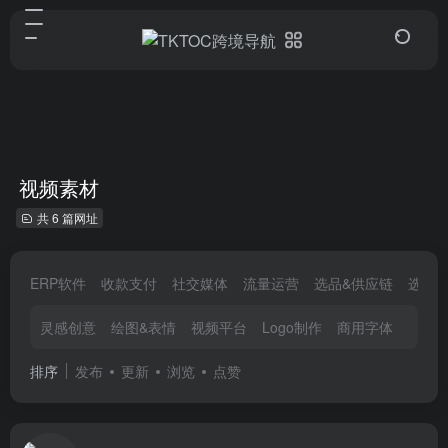
视频素材
共 6 篇网址
ERP软件
收款支付
社交媒体
流量运营
选品&供应链
选品
灵感创意
绘图&表情
视频平台
Logo制作
商用字体
图片
排序
发布
更新
浏览
点赞