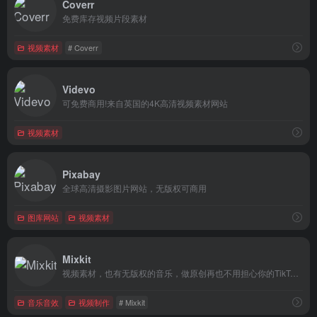
Coverr
免费库存视频片段素材
视频素材
# Coverr
Videvo
可免费商用!来自英国的4K高清视频素材网站
视频素材
Pixabay
全球高清摄影图片网站，无版权可商用
图库网站
视频素材
Mixkit
视频素材，也有无版权的音乐，做原创再也不用担心你的TikTok 视频因为侵权而下架或者消音。
音乐音效
视频制作
# Mixkit