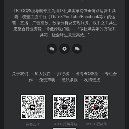
TKTOC跨境导航​专注为海外社媒卖家提供全链路运营工具
箱，覆盖主流平台（TikTok/YouTube/Facebook等）​的运
营、直播、广告投放、数据分析及变现服务。以中立工具生
态整合行业资源，降低跨境门槛——“做社媒卖家的万能工
具箱，让全球生意更高效。”
关于我们
加入我们
排行榜
出海BOSS圈
专栏合
作
免责声明
隐私条款
友情链接
TKTOC跨境导航
TKTOC视频号
商务合作