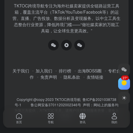
TKTOC跨境导航​专注为海外社媒卖家提供全链路运营工具
箱，覆盖主流平台（TikTok/YouTube/Facebook等）​的运
营、直播、广告投放、数据分析及变现服务。以中立工具生
态整合行业资源，降低跨境门槛——“做社媒卖家的万能工
具箱，让全球生意更高效。”
关于我们
加入我们
排行榜
出海BOSS圈
专栏合
作
免责声明
隐私条款
友情链接
27°
Copyright @copy 2023
TKTOC跨境导航
鲁ICP备2021038738
号-1
鲁公网安备37011202002346号
声明：网站上的服务均
为第三方提供，与TKTOC无关。请用户注意甄别服务质量，避免上
当受骗！
首页
导航
资讯
我的