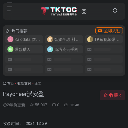
热门推荐
立即入驻
Kalodata-数据分析平台
智媒全球-社媒管理平台
TK短视频爆款复刻
爆款猎人
斯塔克云手机
首页
•
收款支付
•
正文
Payoneer派安盈
收藏
0
2年前更新
55,907
0
13.4
K
收录时间：
2021-12-29