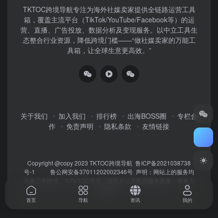
TKTOC跨境导航​专注为海外社媒卖家提供全链路运营工具
箱，覆盖主流平台（TikTok/YouTube/Facebook等）​的运
营、直播、广告投放、数据分析及变现服务。以中立工具生
态整合行业资源，降低跨境门槛——“做社媒卖家的万能工
具箱，让全球生意更高效。”
关于我们
加入我们
排行榜
出海BOSS圈
专栏合
作
免责声明
隐私条款
友情链接
Copyright @copy 2023
TKTOC跨境导航
鲁ICP备2021038738
号-1
鲁公网安备37011202002346号
声明：网站上的服务均
为第三方提供，与TKTOC无关。请用户注意甄别服务质量，避免上
当受骗！
首页
导航
资讯
我的