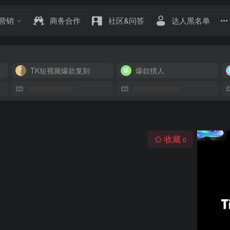
营销
商务合作
社区&问答
达人黑名单
TK短视频爆款复刻
爆款猎人
收藏
0