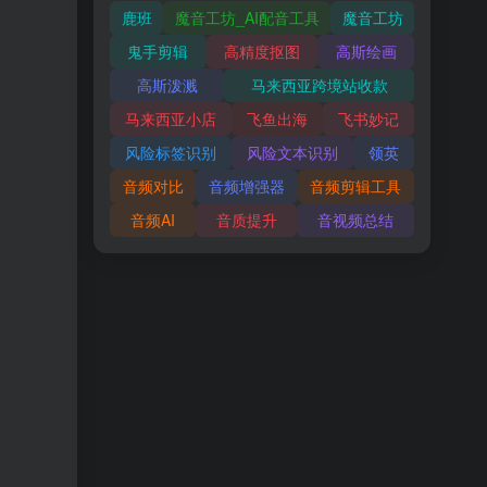
鹿班
魔音工坊_AI配音工具
魔音工坊
鬼手剪辑
高精度抠图
高斯绘画
高斯泼溅
马来西亚跨境站收款
马来西亚小店
飞鱼出海
飞书妙记
风险标签识别
风险文本识别
领英
音频对比
音频增强器
音频剪辑工具
音频AI
音质提升
音视频总结