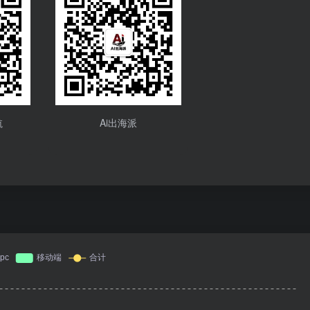
航
Ai出海派