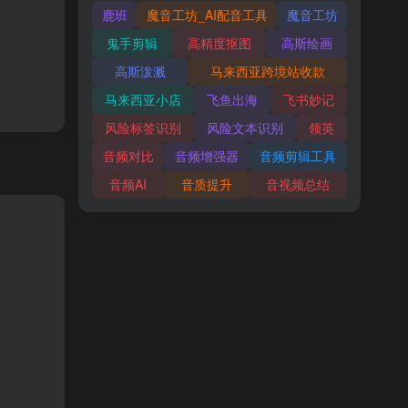
鹿班
魔音工坊_AI配音工具
魔音工坊
鬼手剪辑
高精度抠图
高斯绘画
高斯泼溅
马来西亚跨境站收款
马来西亚小店
飞鱼出海
飞书妙记
风险标签识别
风险文本识别
领英
音频对比
音频增强器
音频剪辑工具
音频AI
音质提升
音视频总结