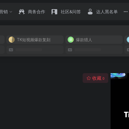
营销
商务合作
社区&问答
达人黑名单
TK短视频爆款复刻
爆款猎人
收藏
0