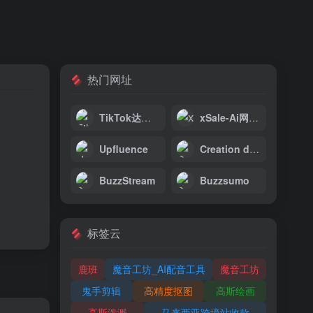
热门网址
。
TikTok达人广场
xSale-Ai网红建联工具
Upfluence
Creation dose
BuzzStream
Buzzsumo
标签云
鹿班
魔音工坊_AI配音工具
魔音工坊
鬼手剪辑
高精度抠图
高斯绘画
高斯泼溅
马来西亚跨境站收款