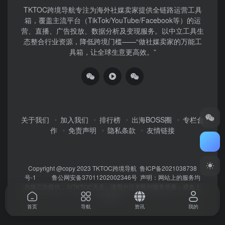
TKTOC跨境导航​专注为海外社媒卖家提供全链路运营工具
箱，覆盖主流平台（TikTok/YouTube/Facebook等）​的运
营、直播、广告投放、数据分析及变现服务。以中立工具生
态整合行业资源，降低跨境门槛——“做社媒卖家的万能工
具箱，让全球生意更高效。”
关于我们
加入我们
排行榜
出海BOSS圈
专栏合
作
免责声明
隐私条款
友情链接
Copyright @copy 2023
TKTOC跨境导航
鲁ICP备2021038738
号-1
鲁公网安备37011202002346号
声明：网站上的服务均
为第三方提供，与TKTOC无关。请用户注意甄别服务质量，避免上
当受骗！
首页
导航
资讯
我的