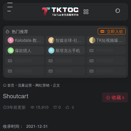
热门推荐
立即入驻
Kalodata-数据分析平台
智媒全球-社媒管理平台
TK短视频爆款复刻
爆款猎人
斯塔克云手机
首页
•
流量运营
•
网红营销
•
正文
Shoutcart
收藏
0
3年前更新
15,910
0
0
收录时间：
2021-12-31