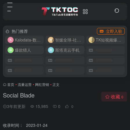
热门推荐
立即入驻
Kalodata-数据分析平台
智媒全球-社媒管理平台
TK短视频爆款复刻
爆款猎人
斯塔克云手机
首页
•
流量运营
•
网红营销
•
正文
Social Blade
收藏
0
3年前更新
15,985
0
0
收录时间：
2023-01-24