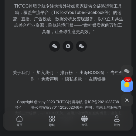
TKTOC跨境导航​专注为海外社媒卖家提供全链路运营工具
箱，覆盖主流平台（TikTok/YouTube/Facebook等）​的运
营、直播、广告投放、数据分析及变现服务。以中立工具生
态整合行业资源，降低跨境门槛——“做社媒卖家的万能工
具箱，让全球生意更高效。”
关于我们
加入我们
排行榜
出海BOSS圈
专栏合
作
免责声明
隐私条款
友情链接
36°
Copyright @copy 2023
TKTOC跨境导航
鲁ICP备2021038738
号-1
鲁公网安备37011202002346号
声明：网站上的服务均
为第三方提供，与TKTOC无关。请用户注意甄别服务质量，避免上
当受骗！
首页
导航
资讯
我的