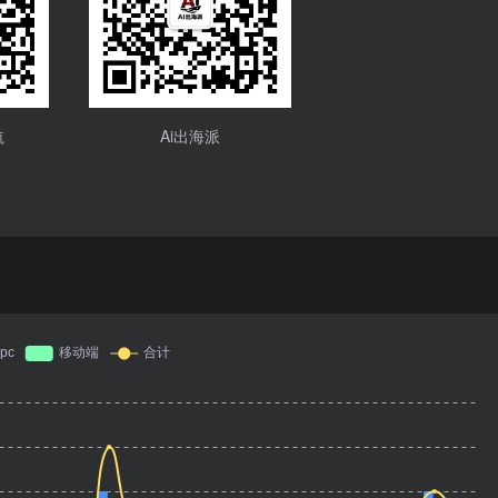
航
Ai出海派