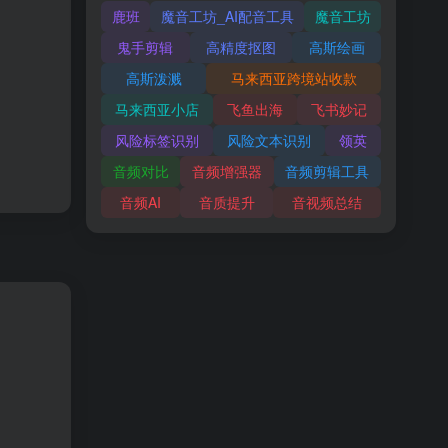
鹿班
魔音工坊_AI配音工具
魔音工坊
鬼手剪辑
高精度抠图
高斯绘画
高斯泼溅
马来西亚跨境站收款
马来西亚小店
飞鱼出海
飞书妙记
风险标签识别
风险文本识别
领英
音频对比
音频增强器
音频剪辑工具
音频AI
音质提升
音视频总结