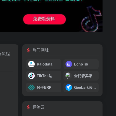
热门网址
全流程
Kalodata
EchoTik
TikTok达人广场
全托管卖家中心
。
妙手ERP
GeeLark云手机
标签云