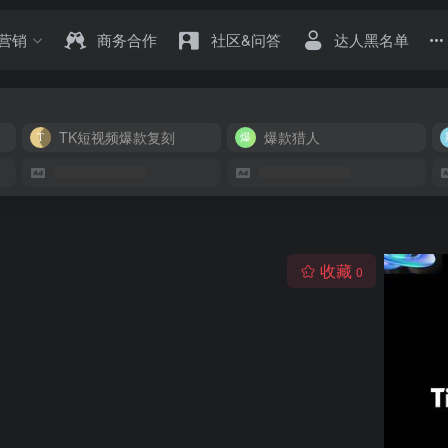
营销
商务合作
社区&问答
达人黑名单
TK短视频爆款复刻
爆款猎人
收藏
0