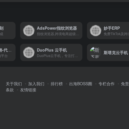
刻
AdsPower指纹浏览器
妙手ERP
生成
指纹浏览器,跨境电商超级浏览器
美国本土货盘分销-代发货
DuoPlus 云手机
斯塔克云手机
销平台
DuoPlus云手机，专注打造全球社媒营销、TikTok、游戏挂机专用云手机，实现批量管理、自动化运营海外账号。
关于我们
加入我们
排行榜
出海BOSS圈
专栏合作
免责
条款
友情链接