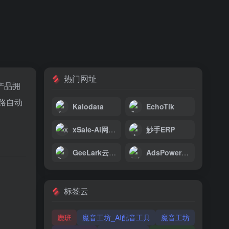
热门网址
产品拥
路自动
Kalodata
EchoTik
xSale-Ai网红建联工具
妙手ERP
GeeLark云手机
AdsPower指纹浏览器
。
标签云
鹿班
魔音工坊_AI配音工具
魔音工坊