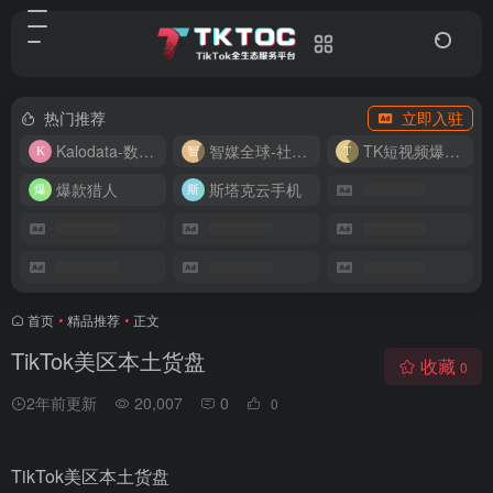
热门推荐
立即入驻
Kalodata-数据分析平台
智媒全球-社媒管理平台
TK短视频爆款复刻
爆款猎人
斯塔克云手机
首页
•
精品推荐
•
正文
TikTok美区本土货盘
收藏
0
2年前更新
20,007
0
0
TikTok美区本土货盘