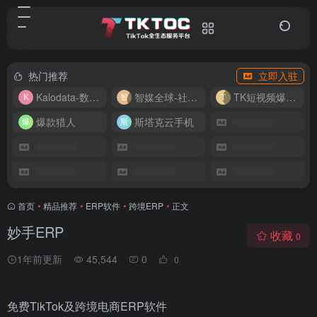
热门推荐
立即入驻
Kalodata-数据分析平台
智媒全球-社媒管理平台
TK短视频爆款复刻
爆款猎人
斯塔克云手机
首页
•
精品推荐
•
ERP软件
•
跨境ERP
•
正文
妙手ERP
收藏
0
1年前更新
45,544
0
0
免费TikTok及跨境电商ERP软件